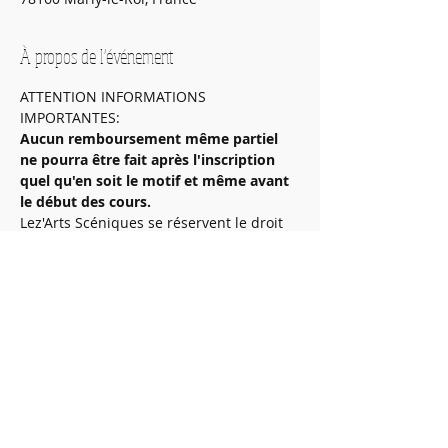
À propos de l'événement
ATTENTION INFORMATIONS 
IMPORTANTES:
Aucun remboursement même partiel 
ne pourra être fait après l'inscription 
quel qu'en soit le motif et même avant 
le début des cours.
Lez'Arts Scéniques se réservent le droit 
d'annuler l'inscription si l'élève ne 
correspond pas à l'âge requis pour le 
cours ou de le transférer dans un cours 
lui correspondant.
Aucun stage ne pourra être maintenu en 
dessous de 8 inscrits.
En vous inscrivant vous acceptez le 
règlement intérieur de l'association: 
https://www.lezarts-
sceniques.fr/reglement-interieur